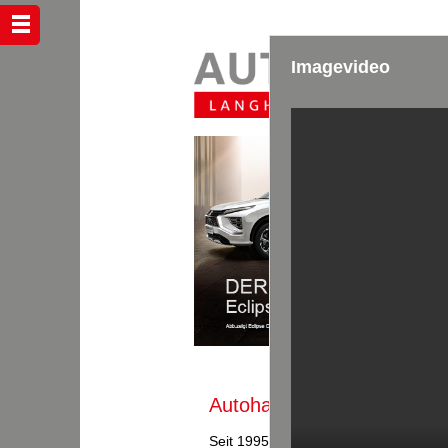
Imagevideo
Autohaus Langhammer G
Seit 1995 gibt es die Autohaus Lang