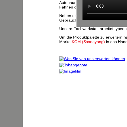
Autohaus Langhammer GmbH - im Str
Fahnen geschrieben für unsere Kunden
Neben den zuverlässigen Fahrzeuge
Gebrauchtwagen verschiedener Herste
Unsere Fachwerkstatt arbeitet typeno
Um die Produktpalette zu erweitern h
Marke
KGM (Ssangyong)
in das Han