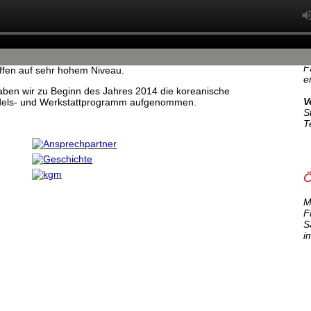
A
ausberger Gewerbegebiet. Wir haben uns auf die
L
 die automobile Mobilität zu gewährleisten.
L
1
n der japanischen Marke
Mitsubishi
handeln wir mit
ller.
T
F
ffen auf sehr hohem Niveau.
e
aben wir zu Beginn des Jahres 2014 die koreanische
V
dels- und Werkstattprogramm aufgenommen.
S
T
Ö
M
F
S
i