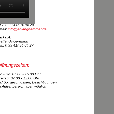
utohaus
anghammer GmbH
ehmkuhlenring 11
5344 Strausberg
el.: 0 33 41/ 3 48 40
ax: 0 33 41/ 34 84 29
mail:
info@ahlanghammer.de
erkauf:
teffen Angermann
el.: 0 33 41/ 34 84 27
ffnungszeiten:
o - Do: 07.00 - 16.00 Uhr
reitag: 07.00 - 12.00 Uhr.
a/ So: geschlossen, Besichtigungen
m Außenbereich aber möglich